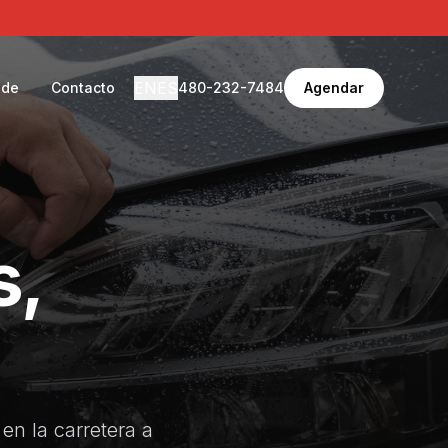
EN
ES
 de
Contacto
480-232-7484
Agendar
s,
en la carretera a