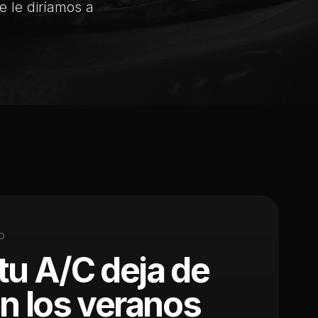
ue le diríamos a
AD
tu A/C deja de
en los veranos