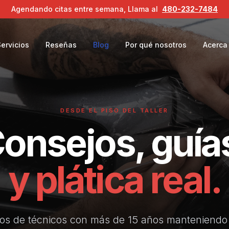
Agendando citas entre semana,
Llama al
480-232-7484
ervicios
Reseñas
Blog
Por qué nosotros
Acerca
DESDE EL PISO DEL TALLER
onsejos, guía
y plática real.
os de técnicos con más de 15 años manteniendo 